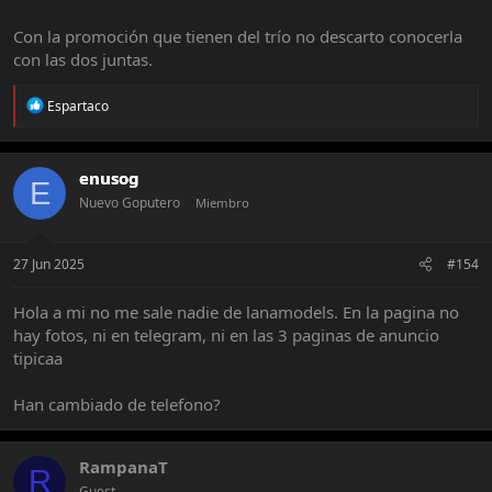
Con la promoción que tienen del trío no descarto conocerla
con las dos juntas.
R
Espartaco
e
a
c
t
enusog
E
i
Nuevo Goputero
Miembro
o
n
s
:
27 Jun 2025
#154
Hola a mi no me sale nadie de lanamodels. En la pagina no
hay fotos, ni en telegram, ni en las 3 paginas de anuncio
tipicaa
Han cambiado de telefono?
RampanaT
R
Guest