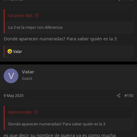
taz.polar dijo:
La 3 es la mejor con diferencia
Donde aparecen numeradas? Para saber quién es la 3
R
Valar
e
a
c
t
Valar
V
i
Guest
o
n
s
:
9 May 2025
#150
Quimico dijo:
Donde aparecen numeradas? Para saber quién es la 3
es que decir su nombre de guerra ya es como mucha