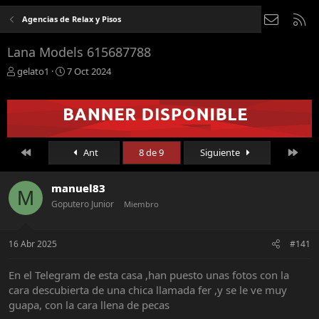
Contáct
RS
Agencias de Relax y Pisos
Lana Models 615687788
A
F
gelato1
7 Oct 2024
u
e
t
c
o
h
r
a
d
e
Primero
Últi
Ant
8 de 9
Siguiente
i
n
i
manuel83
M
c
Goputero Junior
Miembro
i
o
16 Abr 2025
#141
En el Telegram de esta casa ,han puesto unas fotos con la
cara descubierta de una chica llamada fer ,y se le ve muy
guapa, con la cara llena de pecas