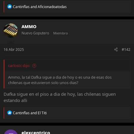
R
Cantinflas
and
Aficionadoatodas
e
a
c
t
AMMO
i
Nuevo Goputero
Miembro
o
n
s
:
16 Abr 2025
#142
carlostc dijo:
Ammo, la tal Dafka sigue a dia de hoy o es una de esas dos
chilenas que estuvieron solo unos dias?
Dafka sigue en el piso a dia de hoy, las chilenas siguen
estando alli
R
Cantinflas
and
El Titi
e
a
c
t
elexcentrico