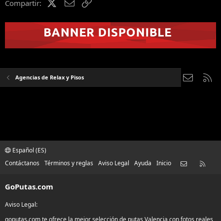
X (Twitter)
Email
Enlace
Compartir:
Contáct
RS
Agencias de Relax y Pisos
Español (ES)
Contácta
RSS
Contáctanos
Términos y reglas
Aviso Legal
Ayuda
Inicio
GoPutas.com
Aviso Legal:
goputas.com te ofrece la mejor selección de putas Valencia con fotos reales ,