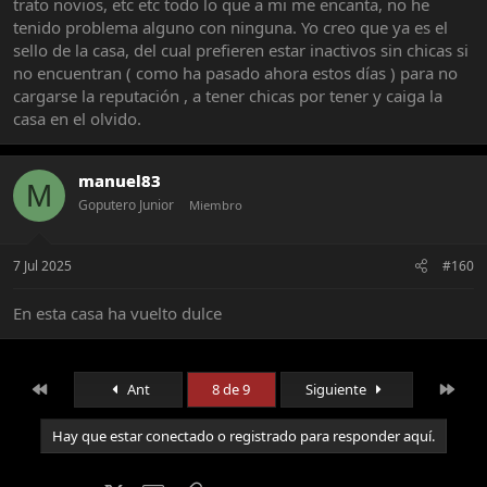
trato novios, etc etc todo lo que a mi me encanta, no he
tenido problema alguno con ninguna. Yo creo que ya es el
sello de la casa, del cual prefieren estar inactivos sin chicas si
no encuentran ( como ha pasado ahora estos días ) para no
cargarse la reputación , a tener chicas por tener y caiga la
casa en el olvido.
manuel83
M
Goputero Junior
Miembro
7 Jul 2025
#160
En esta casa ha vuelto dulce
Primero
Últi
Ant
8 de 9
Siguiente
Hay que estar conectado o registrado para responder aquí.