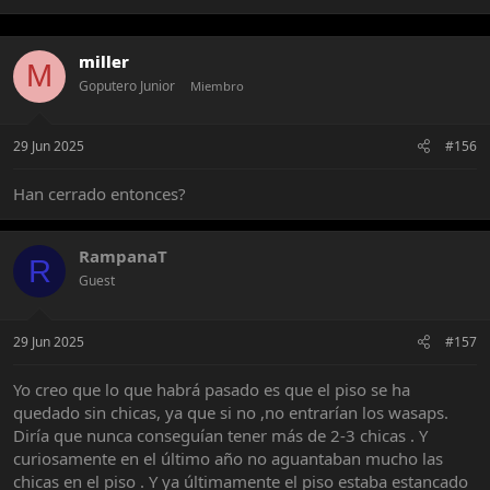
a
c
t
miller
i
M
o
Goputero Junior
Miembro
n
s
:
29 Jun 2025
#156
Han cerrado entonces?
RampanaT
R
Guest
29 Jun 2025
#157
Yo creo que lo que habrá pasado es que el piso se ha
quedado sin chicas, ya que si no ,no entrarían los wasaps.
Diría que nunca conseguían tener más de 2-3 chicas . Y
curiosamente en el último año no aguantaban mucho las
chicas en el piso . Y ya últimamente el piso estaba estancado