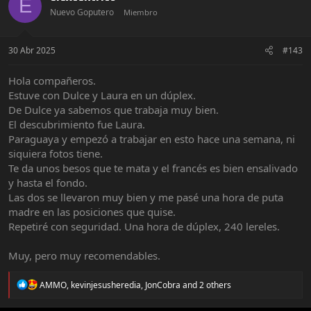
E
i
Nuevo Goputero
Miembro
o
n
s
:
30 Abr 2025
#143
Hola compañeros.
Estuve con Dulce y Laura en un dúplex.
De Dulce ya sabemos que trabaja muy bien.
El descubrimiento fue Laura.
Paraguaya y empezó a trabajar en esto hace una semana, ni
siquiera fotos tiene.
Te da unos besos que te mata y el francés es bien ensalivado
y hasta el fondo.
Las dos se llevaron muy bien y me pasé una hora de puta
madre en las posiciones que quise.
Repetiré con seguridad. Una hora de dúplex, 240 lereles.
Muy, pero muy recomendables.
R
AMMO
,
kevinjesusheredia
,
JonCobra
and 2 others
e
a