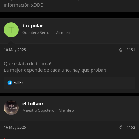
información xDDD
taz.polar
T
Goputero Senior
Miembro
10 May 2025
#151
Que estaba de broma!
La mejor depende de cada uno, hay que probar!
R
miller
e
a
c
t
el follaor
i
Maestro Goputero
Miembro
o
n
s
:
16 May 2025
#152