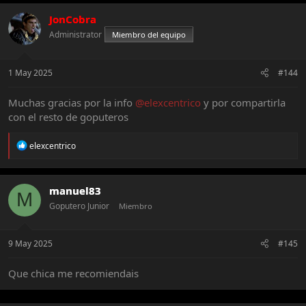
c
t
JonCobra
i
Administrator
Miembro del equipo
o
n
s
:
1 May 2025
#144
Muchas gracias por la info
@elexcentrico
y por compartirla
con el resto de goputeros
R
elexcentrico
e
a
c
t
manuel83
M
i
Goputero Junior
Miembro
o
n
s
:
9 May 2025
#145
Que chica me recomiendais