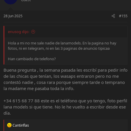
28 Jun 2025
#155
enusog dijo:
Hola a mi no me sale nadie de lanamodels. En la pagina no hay
fotos, ni en telegram, ni en las 3 paginas de anuncio tipicaa
Han cambiado de telefono?
Buena pregunta , la semana pasada les escribí para pedir info
de las chicas que tenían, los wasaps entraron pero no me
contestó nadie , cosa rara porque siempre tarde o temprano
la madame me pasaba toda la info.
+34 615 68 77 88 este es el teléfono que yo tengo, foto perfil
lana models si que tiene. No le he vuelto a escribir desde ese
día.
R
Cantinflas
e