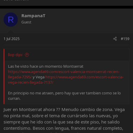
RampanaT
R
Guest
1 Jul 2025
#159
llop dijo:
Las he visto hace un momento Montserrat
https://www.agenda69.com/escort-valencia-montserrat-recien-
llegada-7295/
y Vega
https://www.agenda69.com/escort-valencia-
vega-recien-llegada-7137/
En principio no me atraen, pero hay que ver tambien como se lo
curran.
Juer en Montserrat ahora ?? Menudo cambio de zona. Vega
no pinta mal, sobre el tema de currárselo las nuevas, yo
siempre que he ido con la que sea de este piso, he salido
contentísimo. Besos con lengua, frances natural completo,