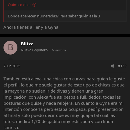
Quimico dijo:
Donde aparecen numeradas? Para saber quién es la 3
Ahora tienes a Fer y a Gyna
Blitzz
B
Nuevo Goputero
Miembro
2 Jun 2025
#153
También está alexa, una chica con curvas para quien le guste
el perfil, lo que me suele gustar de este tipo de chicas es que
la mayoría no suelen ir de divas y tienen una gran
implicación, con Alexa fue así besos a full, dedos, todas las
posturas que quise y nada relojera. En cuanto a Gyna era mi
intención conocerla pero estaba ocupada, pedí presentación
al final y solo puedo decir que es muy guapa tal cual las
fotos, medirá 1,70 delgadita muy estilizada y con linda
sonrisa.