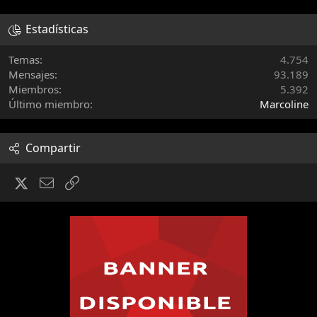
Estadísticas
Temas
4.754
Mensajes
93.189
Miembros
5.392
Último miembro
Marcoline
Compartir
X (Twitter)
Email
Enlace