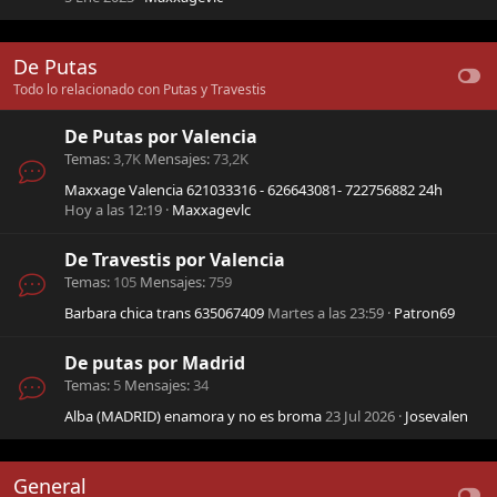
De Putas
Todo lo relacionado con Putas y Travestis
De Putas por Valencia
Temas
3,7K
Mensajes
73,2K
Maxxage Valencia 621033316 - 626643081- 722756882 24h
Hoy a las 12:19
Maxxagevlc
De Travestis por Valencia
Temas
105
Mensajes
759
Barbara chica trans 635067409
Martes a las 23:59
Patron69
De putas por Madrid
Temas
5
Mensajes
34
Alba (MADRID) enamora y no es broma
23 Jul 2026
Josevalen
General