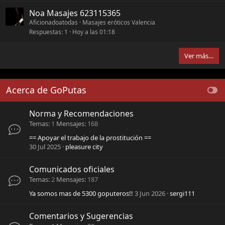
Noa Masajes 623115365
Aficionadoatodas
Masajes eróticos Valencia
Respuestas
1
Hoy a las 01:18
Ver más…
Acerca de GoPutas
Norma y Recomendaciones
Temas
1
Mensajes
168
== Apoyar el trabajo de la prostitución ==
30 Jul 2025
pleasure city
Comunicados oficiales
Temas
2
Mensajes
187
Ya somos mas de 5300 goputeros!!
3 Jun 2026
sergi111
Comentarios y Sugerencias