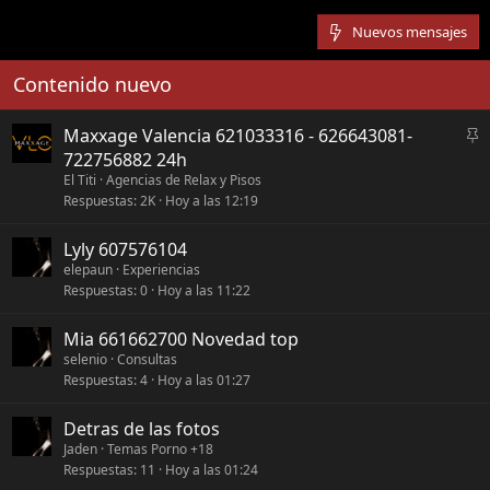
Nuevos mensajes
Contenido nuevo
A
Maxxage Valencia 621033316 - 626643081-
n
722756882 24h
c
El Titi
Agencias de Relax y Pisos
Respuestas
2K
Hoy a las 12:19
l
a
Lyly 607576104
d
elepaun
Experiencias
o
Respuestas
0
Hoy a las 11:22
Mia 661662700 Novedad top
selenio
Consultas
Respuestas
4
Hoy a las 01:27
Detras de las fotos
Jaden
Temas Porno +18
Respuestas
11
Hoy a las 01:24