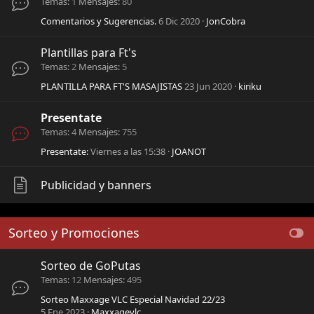
Temas
1
Mensajes
80
Comentarios y Sugerencias.
6 Dic 2020
JonCobra
Plantillas para Ft's
Temas
2
Mensajes
5
PLANTILLA PARA FT'S MASAJISTAS
23 Jun 2020
kiriku
Presentate
Temas
4
Mensajes
755
Presentate:
Viernes a las 15:38
JOANOT
Publicidad y banners
Sorteo y Promociones
Sorteo de GoPutas
Temas
12
Mensajes
495
Sorteo Maxxage VLC Especial Navidad 22/23
5 Ene 2023
Maxxagevlc