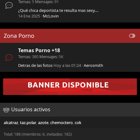
Temas
5
Mensajes
91
¿Qué chica deportista te resulta mas sexy....
14 Ene 2025
McLovin
Zona Porno
Temas Porno +18
Temas
380
Mensajes
5K
Detras de las fotos
Hoy a las 01:24
Aerosmith
Usuarios activos
alcatraz
taz.polar
azote
chemoctero
cok
Total: 188 (miembros: 6, invitados: 182)