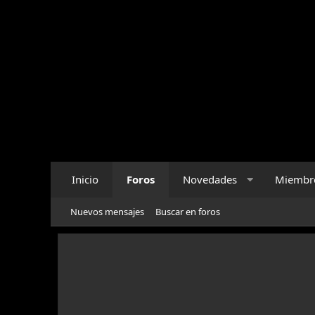
Inicio
Foros
Novedades
Miembr
Nuevos mensajes
Buscar en foros