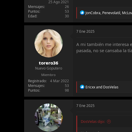
25 Ago 2021
Mensajes
26
Puntos
53
R
JonCobra
,
Penevolatil
,
McLov
Edad
30
e
a
c
t
7 Ene 2025
i
o
A mi también me interesa el
n
pasada, no se cansaba la t
s
:
torero36
Nuevo Goputero
Miembro
Registrado
4 Mar 2022
Mensajes
53
R
Ericxx
and
DosVelas
Puntos
98
e
a
c
t
7 Ene 2025
i
o
n
DosVelas dijo:
s
: