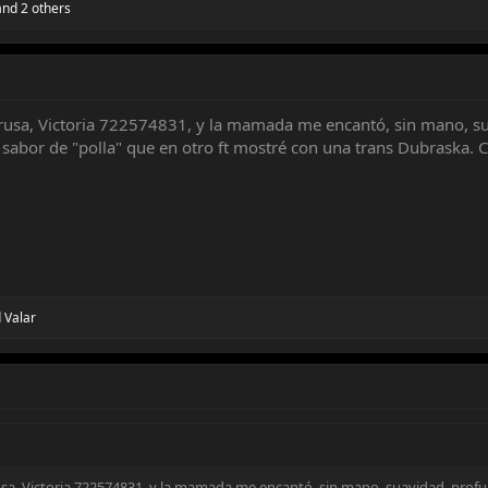
nd 2 others
rusa, Victoria 722574831, y la mamada me encantó, sin mano, su
sabor de "polla" que en otro ft mostré con una trans Dubraska. C
d
Valar
sa, Victoria 722574831, y la mamada me encantó, sin mano, suavidad, prof