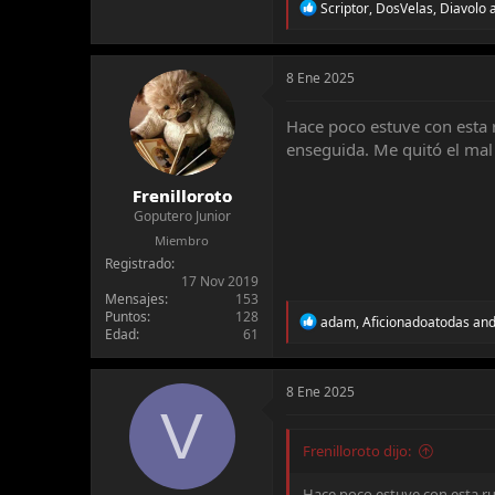
R
Scriptor
,
DosVelas
,
Diavolo
a
e
a
c
t
8 Ene 2025
i
o
Hace poco estuve con esta 
n
enseguida. Me quitó el mal 
s
:
Frenilloroto
Goputero Junior
Miembro
Registrado
17 Nov 2019
Mensajes
153
Puntos
128
R
adam
,
Aficionadoatodas
an
Edad
61
e
a
c
t
8 Ene 2025
i
V
o
n
Frenilloroto dijo:
s
:
Hace poco estuve con esta ru