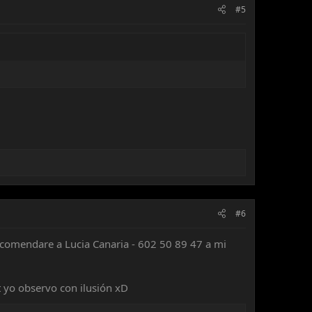
#5
#6
comendare a Lucia Canaria - 602 50 89 47 a mi
 yo observo con ilusión xD