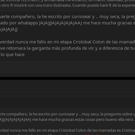
n otro ft mostré con una trans Dubraska. Cuando pueda haré ft de la experie
erte compañero, la he escrito por curiosear y .. muy seca, la pre
do por whatapps JAJAJJJAJAJAJAJAJAAJ me hace mucha gracias est
AJAJAJAJJ
a verdad nunca me fallo en mi etapa Cristobal Colon de las mamad
eve retomara la garganta más profunda de vlc y a diferencia de t
 lo que hace
rte compañero, la he escrito por curiosear y .. muy seca, la pregunte sobre
JJAJAJAJAJAJAAJ me hace mucha gracias estas cosas pero bueno ella vera ...
verdad nunca me fallo en mi etapa Cristobal Colon de las mamadas es Cristin