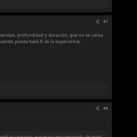
#7
avidad, profundidad y duración, que no se cansa
uando pueda haré ft de la experiencia.
#8
undidad y duración, que no se cansa enseguida. Me quitó