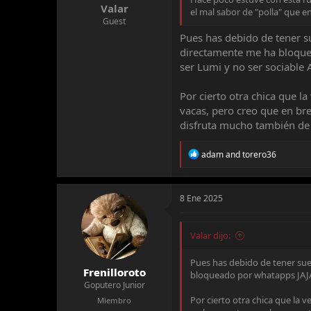
Valar
el mal sabor de "polla" que e
Guest
Pues has debido de tener su
directamente me ha bloquea
ser Lumi y no ser sociable 
Por cierto otra chica que l
vacas, pero creo que en br
disfruta mucho también de
R
adam
and
torero36
e
a
c
t
8 Ene 2025
i
o
n
Valar dijo:
s
:
Pues has debido de tener sue
Frenilloroto
bloqueado por whatapps JAJAJ
Goputero Junior
Por cierto otra chica que la 
Miembro