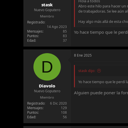
Hola a todos
stask
Abro este hilo para hacer un 
Nuevo Goputero
de trabajadoras. Se lee aún al
Miembro
Hay algo más allá de esta ch
Registrado
14 Ago 2023
Mensajes
85
Yo hace tiempo que le perdí 
Puntos
83
Edad
37
8 Ene 2025
D
stask dijo:
Yo hace tiempo que le perdí la 
Diavolo
Nuevo Goputero
Alguien puede poner la form
Miembro
Registrado
6 Dic 2020
Mensajes
129
Puntos
108
Edad
56