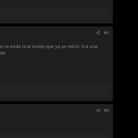
#2
n la Avda Gral Avilés que ya se retiró. Era una
da!
#3