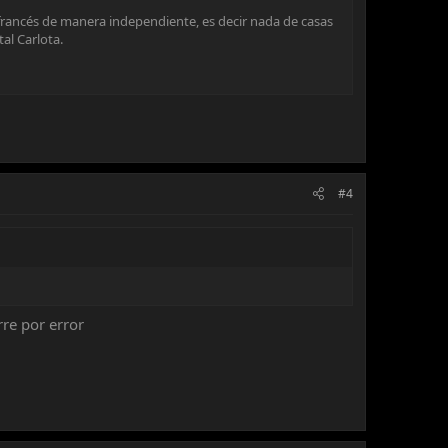
l francés de manera independiente, es decir nada de casas
tal Carlota.
#4
re por error