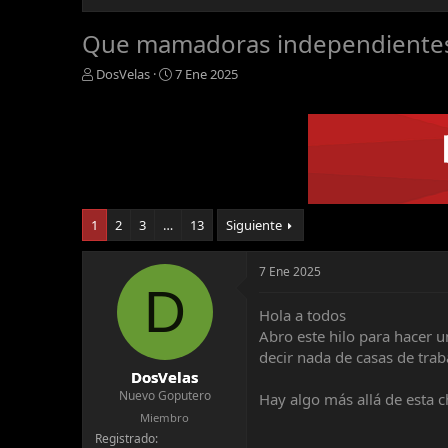
Que mamadoras independientes 
A
F
DosVelas
7 Ene 2025
u
e
t
c
o
h
r
a
d
e
i
n
1
2
3
…
13
Siguiente
i
c
i
7 Ene 2025
D
o
Hola a todos
Abro este hilo para hacer u
decir nada de casas de traba
DosVelas
Nuevo Goputero
Hay algo más allá de esta c
Miembro
Registrado