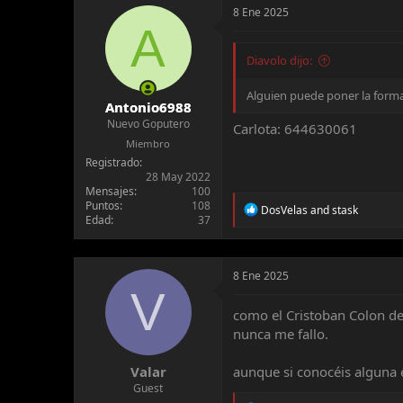
8 Ene 2025
A
Diavolo dijo:
Alguien puede poner la forma
Antonio6988
Nuevo Goputero
Carlota: 644630061
Miembro
Registrado
28 May 2022
Mensajes
100
Puntos
108
R
DosVelas
and
stask
Edad
37
e
a
c
t
8 Ene 2025
i
V
o
n
como el Cristoban Colon de
s
nunca me fallo.
:
Valar
aunque si conocéis alguna 
Guest